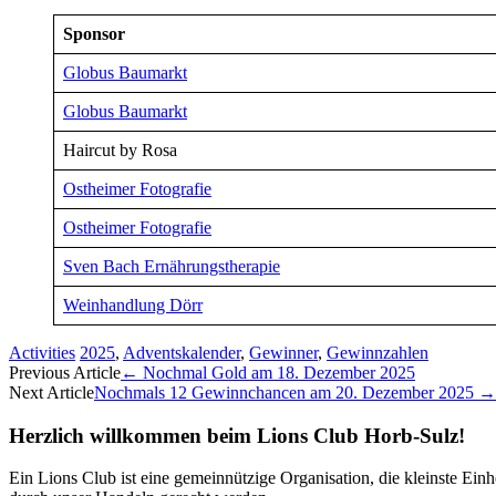
Sponsor
Globus Baumarkt
Globus Baumarkt
Haircut by Rosa
Ostheimer Fotografie
Ostheimer Fotografie
Sven Bach Ernährungstherapie
Weinhandlung Dörr
Activities
2025
,
Adventskalender
,
Gewinner
,
Gewinnzahlen
Artikel-
Previous Article
←
Nochmal Gold am 18. Dezember 2025
Next Article
Nochmals 12 Gewinnchancen am 20. Dezember 2025
→
Navigation
Herzlich willkommen beim Lions Club Horb-Sulz!
Ein Lions Club ist eine gemeinnützige Organisation, die kleinste Ei